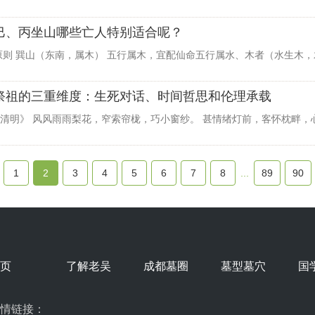
巳、丙坐山哪些亡人特别适合呢？
则 巽山（东南，属木） 五行属木，宜配仙命五行属水、木者（水生木，
祭祖的三重维度：生死对话、时间哲思和伦理承载
窗清明》 风风雨雨梨花，窄索帘栊，巧小窗纱。 甚情绪灯前，客怀枕畔，
1
2
3
4
5
6
7
8
...
89
90
页
了解老吴
成都墓圈
墓型墓穴
国
情链接：