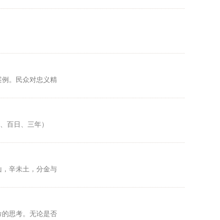
案例。民众对忠义精
日、百日、三年）
山，辛未土，分金与
命的思考。无论是否