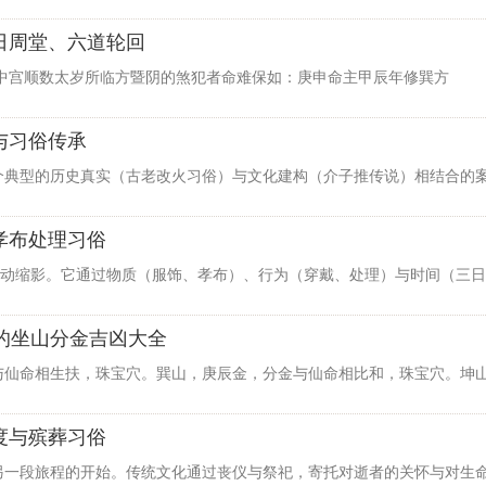
日周堂、六道轮回
入中宫顺数太岁所临方暨阴的煞犯者命难保如：庚申命主甲辰年修巽方
与习俗传承
个典型的历史真实（古老改火习俗）与文化建构（介子推传说）相结合的
孝布处理习俗
的生动缩影。它通过物质（服饰、孝布）、行为（穿戴、处理）与时间（三
命的坐山分金吉凶大全
与仙命相生扶，珠宝穴。巽山，庚辰金，分金与仙命相比和，珠宝穴。坤
度与殡葬习俗
另一段旅程的开始。传统文化通过丧仪与祭祀，寄托对逝者的关怀与对生