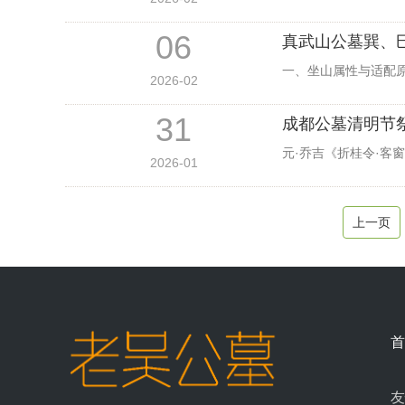
06
真武山公墓巽、
一、坐山属性与适配原
2026-02
31
成都公墓清明节
元·乔吉《折桂令·客
2026-01
上一页
首
友