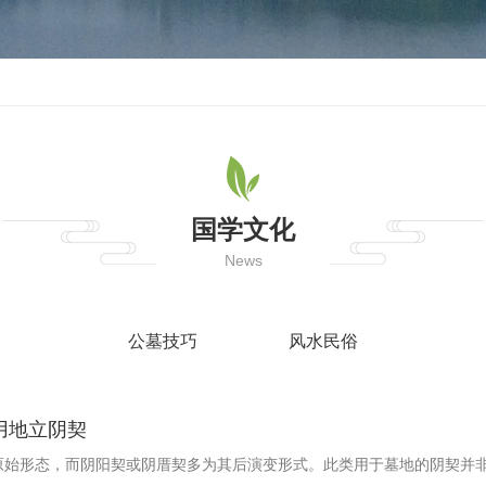
国学文化
News
公墓技巧
风水民俗
用地立阴契
原始形态，而阴阳契或阴厝契多为其后演变形式。此类用于墓地的阴契并