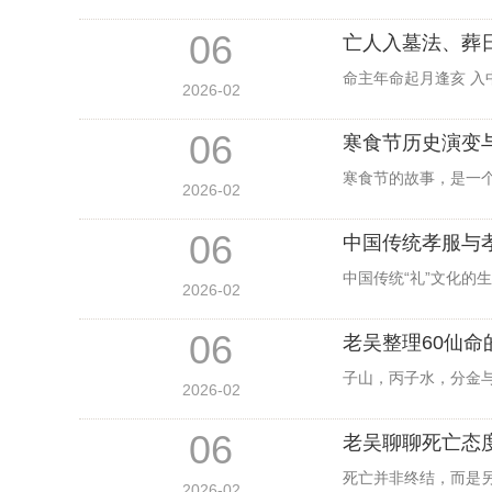
06
亡人入墓法、葬
命主年命起月逢亥 
2026-02
06
寒食节历史演变
寒食节的故事，是一
2026-02
06
中国传统孝服与
中国传统“礼”文化
2026-02
06
老吴整理60仙
子山，丙子水，分金
2026-02
06
老吴聊聊死亡态
死亡并非终结，而是
2026-02