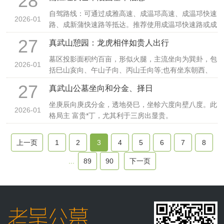
28
自驾路线：可通过成雅高速、成温邛高速、成温邛快速
2026-01
路、成新蒲快速路等抵达。推荐使用成温邛快速路或成
新蒲
27
真武山憩园：龙虎相伴如贵人出行
墓区投影面积约百亩，形似火腿，主流坐向为巽卦，包
2026-01
括巳山亥向、午山子向、丙山壬向等;也有坐东朝西、
坐西
27
真武山公墓坐向和分金、择日
坐庚辰向庚戌分金，透地癸巳，坐軫六度向壁八度。此
2026-01
格局主 富贵*丁，尤其利于三房出显贵。
上一页
1
2
3
4
5
6
7
8
...
89
90
下一页