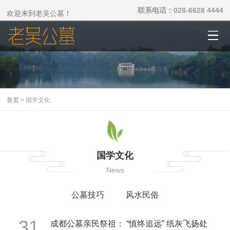
联系电话：028-6628 4444
欢迎来到老吴公墓！
首页
> 国学文化
国学文化
News
公墓技巧
风水民俗
31
成都公墓亲民祭祖： “慎终追远” 纸灰飞扬处