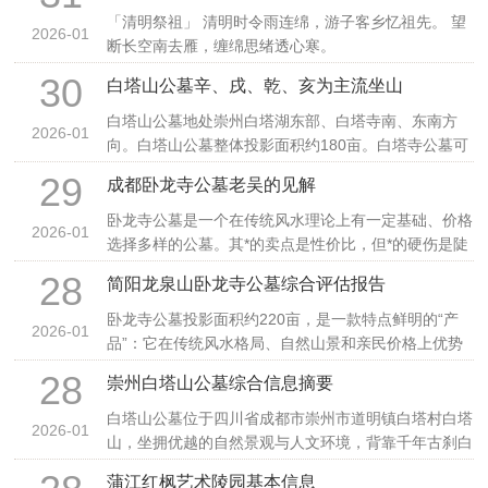
「清明祭祖」 清明时令雨连绵，游子客乡忆祖先。 望
2026-01
断长空南去雁，缠绵思绪透心寒。
30
白塔山公墓辛、戌、乾、亥为主流坐山
白塔山公墓地处崇州白塔湖东部、白塔寺南、东南方
2026-01
向。白塔山公墓整体投影面积约180亩。白塔寺公墓可
立酉
29
成都卧龙寺公墓老吴的见解
卧龙寺公墓是一个在传统风水理论上有一定基础、价格
2026-01
选择多样的公墓。其*的卖点是性价比，但*的硬伤是陡
峭
28
简阳龙泉山卧龙寺公墓综合评估报告
卧龙寺公墓投影面积约220亩，是一款特点鲜明的“产
2026-01
品”：它在传统风水格局、自然山景和亲民价格上优势
突
28
崇州白塔山公墓综合信息摘要
白塔山公墓位于四川省成都市崇州市道明镇白塔村白塔
2026-01
山，坐拥优越的自然景观与人文环境，背靠千年古刹白
塔寺
蒲江红枫艺术陵园基本信息