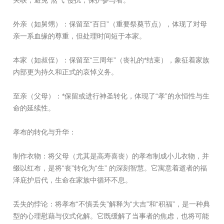
关联，避免“煞气”侵扰，保护参与者。
外亲（如舅甥）：保留至“百日”（重要祭奠节点），体现了对母
亲一系血缘的尊重，但处理时间短于本家。
本家（如叔侄）：保留至“三周年”（丧礼的*结束），象征着家族
内部更为持久和正式的哀悼义务。
至亲（父母）：*保留或进行神圣转化，体现了“孝”的永恒性与生
命的延续性。
孝布的转化与升华：
制作衣物：将父母（尤其是高寿喜丧）的孝布制成小儿衣物，并
缀以红布，是将“丧”转化为“生” 的深刻智慧。它寓意着逝者的福
泽庇护后代，生命在家族中循环不息。
丢失的悖论：将孝布“不慎丢失”解释为“大吉”和“积福”，是一种典
型的心理慰藉与仪式化解。它既缓解了当事者的焦虑，也将可能