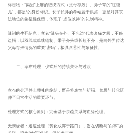
标志物：“梁冠”上麻的缠绕方式（父母存殁）、孙子辈的“红缨
儿”，都是*的身份标识。长子长孙的孝帽置于供桌，更是对其宗
法地位的象征性保留，体现了“虚位以待”的礼制精神。
缝制的生死信息：孝衣“缝头在外、不包边”代表哀痛之极，不修
边幅；以双线或单线缝制、带子齐头或长短不齐，是向外界传达
父母存殁情况的重要“密码”，极具含蓄性与象征性。
二、孝布处理：仪式后的持续关怀与过渡
孝布的处理并非葬礼的终结，而是将哀悼与祈福、禁忌与转化延
伸至日常生活的重要环节。
处理方式的核心原则：完全基于亲疏关系与血缘伦理。
无亲缘者：迅速处理（焚化或弃于路口），旨在切断与“白事”的