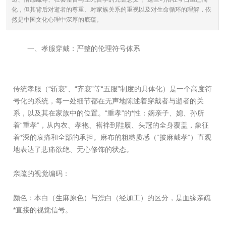
化，但其背后对逝者的尊重、对家族关系的重视以及对生命循环的理解，依
然是中国文化心理中深厚的底蕴。
一、孝服穿戴：严整的伦理符号体系
传统孝服（“斩衰”、“齐衰”等“五服”制度的具体化）是一个高度符
号化的系统，每一处细节都在无声地陈述着穿戴者与逝者的关
系，以及其在家族中的位置。“重孝”的*性：嫡亲子、媳、孙所
着“重孝”，从内衣、孝袍、褡袢到鞋履、头冠的全身覆盖，象征
着*深的哀痛和全部的承担。麻布的粗糙质感（“披麻戴孝”）直观
地表达了悲痛欲绝、无心修饰的状态。
亲疏的视觉编码：
颜色：本白（生麻原色）与漂白（经加工）的区分，是血缘亲疏
*直接的视觉信号。