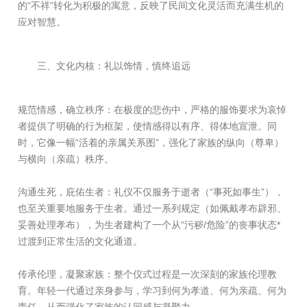
的“不祥”转化为积极的寓意，反映了民间文化灵活而充满生机的
应对智慧。
三、文化内核：礼以饰情，慎终追远
规范情感，确立秩序：在极度的悲伤中，严格的服饰要求为哀悼
者提供了明确的行为框架，使情感得以有序、得体地宣泄。同
时，它像一幅“活着的亲属关系图”，强化了家族的纵向（尊卑）
与横向（亲疏）秩序。
沟通生死，庇佑生者：礼仪不仅服务于逝者（“事死如事生”），
也至关重要地服务于生者。通过一系列规定（如佩戴孝布辟邪、
妥善处理孝布），为生者建构了一个从“污秽/危险”的丧事状态*
过渡到正常生活的文化通道。
传承伦理，凝聚家族：整个仪式过程是一次深刻的家族伦理教
育。年轻一代通过亲身参与，学习到何为孝道、何为亲疏、何为