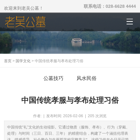
联系电话：028-6628 4444
欢迎来到老吴公墓！
首页
>
国学文化
> 中国传统孝服与孝布处理习俗
公墓技巧
风水民俗
中国传统孝服与孝布处理习俗
作者: | 发布时间: 2026-02-06 | 205 次浏览
中国传统“礼”文化的生动缩影。它通过物质（服饰、孝布）、行为（穿戴、
处理）与时间（三日、百日、三年） 的精密结合，构建了一个涵括伦理表
达、情感疏导、社会整合与生死哲学的完整意义*。这些习俗在今日虽已简