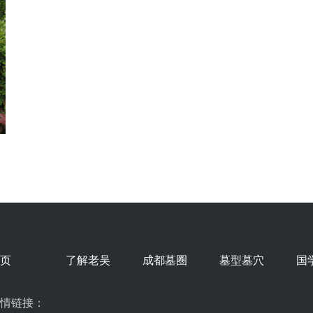
页
了解老吴
成都墓圈
墓型墓穴
国
情链接：