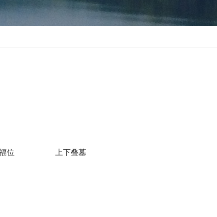
福位
上下叠墓