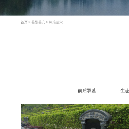
首页
> 墓型墓穴 > 标准墓穴
前后双墓
生