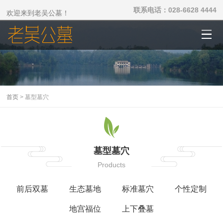
联系电话：028-6628 4444
欢迎来到老吴公墓！
首页
> 墓型墓穴
墓型墓穴
Products
前后双墓
生态墓地
标准墓穴
个性定制
地宫福位
上下叠墓