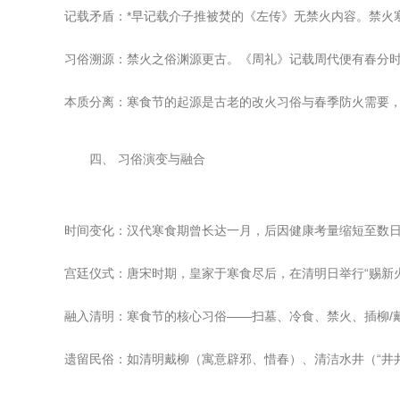
记载矛盾：*早记载介子推被焚的《左传》无禁火内容。禁火
习俗溯源：禁火之俗渊源更古。《周礼》记载周代便有春分时
本质分离：寒食节的起源是古老的改火习俗与春季防火需要
四、 习俗演变与融合
时间变化：汉代寒食期曾长达一月，后因健康考量缩短至数
宫廷仪式：唐宋时期，皇家于寒食尽后，在清明日举行“赐新
融入清明：寒食节的核心习俗——扫墓、冷食、禁火、插柳/
遗留民俗：如清明戴柳（寓意辟邪、惜春）、清洁水井（“井