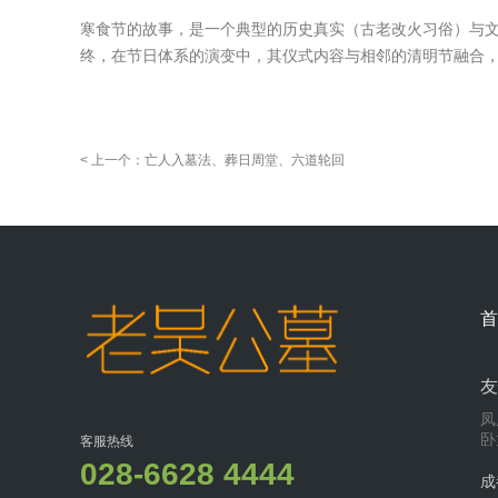
寒食节的故事，是一个典型的历史真实（古老改火习俗）与文
终，在节日体系的演变中，其仪式内容与相邻的清明节融合
< 上一个：亡人入墓法、葬日周堂、六道轮回
首
友
凤
卧
客服热线
028-6628 4444
成