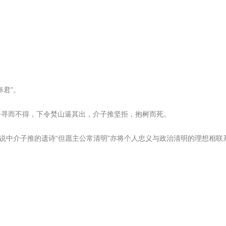
君”。
公寻而不得，下令焚山逼其出，介子推坚拒，抱树而死。
说中介子推的遗诗“但愿主公常清明”亦将个人忠义与政治清明的理想相联