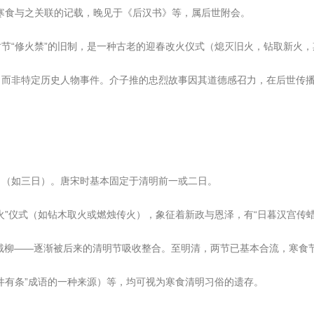
寒食与之关联的记载，晚见于《后汉书》等，属后世附会。
节“修火禁”的旧制，是一种古老的迎春改火仪式（熄灭旧火，钻取新火，
，而非特定历史人物事件。介子推的忠烈故事因其道德感召力，在后世传
日（如三日）。唐宋时基本固定于清明前一或二日。
火”仪式（如钻木取火或燃烛传火），象征着新政与恩泽，有“日暮汉宫传蜡
戴柳——逐渐被后来的清明节吸收整合。至明清，两节已基本合流，寒食
井有条”成语的一种来源）等，均可视为寒食清明习俗的遗存。