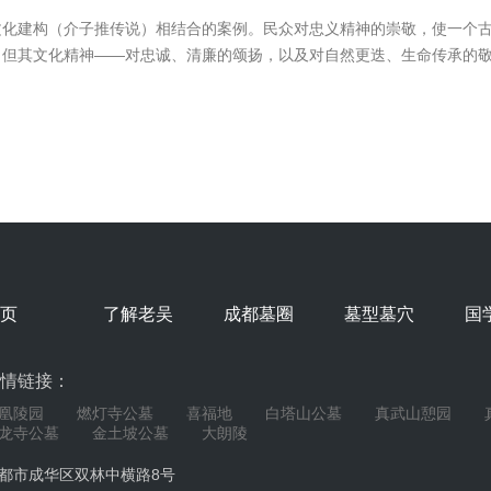
化建构（介子推传说）相结合的案例。民众对忠义精神的崇敬，使一个古
，但其文化精神——对忠诚、清廉的颂扬，以及对自然更迭、生命传承的
页
了解老吴
成都墓圈
墓型墓穴
国
情链接：
凰陵园
燃灯寺公墓
喜福地
白塔山公墓
真武山憩园
龙寺公墓
金土坡公墓
大朗陵
都市成华区双林中横路8号