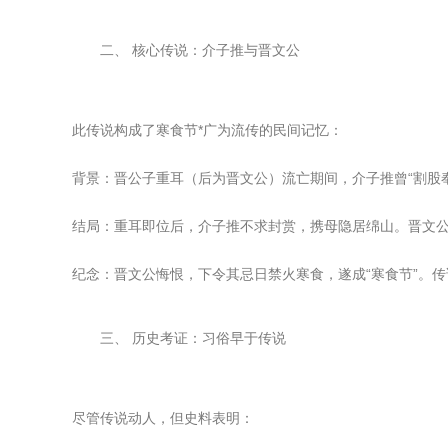
二、 核心传说：介子推与晋文公
此传说构成了寒食节*广为流传的民间记忆：
背景：晋公子重耳（后为晋文公）流亡期间，介子推曾“割股奉
结局：重耳即位后，介子推不求封赏，携母隐居绵山。晋文
纪念：晋文公悔恨，下令其忌日禁火寒食，遂成“寒食节”。传
三、 历史考证：习俗早于传说
尽管传说动人，但史料表明：