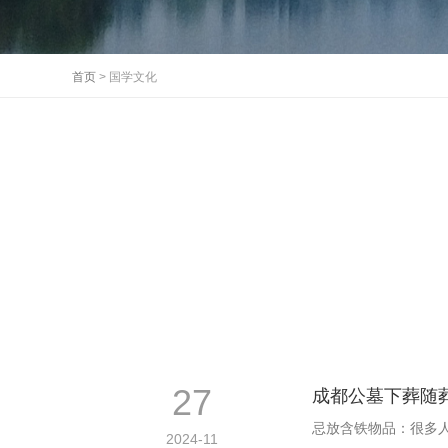
首页
> 国学文化
27
成都公墓下葬随
忌放含铁物品：很多
2024-11