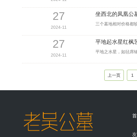
27
坐西北的凤凰公
三个墓地相对价格都较高
2024-11
27
平地起水星红枫
平地之水星，如毡席
2024-11
上一页
1
首
友