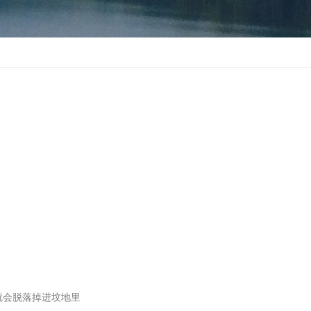
就会脱落掉进坟地里