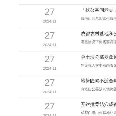
27
「找公墓问老吴
白塔山公墓因崇州白
2024-11
27
成都农村墓地和
哪些情况下你需要调理
2024-11
27
金土坡公墓罗盘
导龙气入穴中棺内看
2024-11
27
地势陡峭不适合
白塔山公墓缺点地势
2024-11
27
开钳撞背结穴成
成都白塔山公墓地处
2024-11