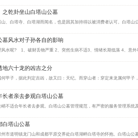
」之乾卦坐山白塔山公墓
塔山、白塔寺、白塔湖而闻名，也是因其加持得以被消费者认可。白塔山
公墓风水对子孙各自的影响
风水呢? 1、破财丢物严重 2、突然生病不适3、情绪长期低落 4、意外
透地六十龙的凶吉之分
属何甲子，据此判定吉凶，故又曰：天纪。而穿山者：穿定来龙属何甲子
年长者亲去参观白塔山公墓
陡峭不适合年长者去参观。白塔山公墓管理规范，有严密的服务管理系统及
都白塔山公墓
崇州市道明镇龙门山和成都平原交界处白塔湖畔白塔寺的怀抱。白塔山公