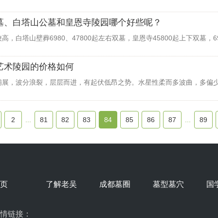
墓、白塔山公墓和皇恩寺陵园哪个好些呢？
，白塔山壁葬6980、47800起左右双墓，皇恩寺45800起上下双墓，6
艺术陵园的价格如何
铺展，波分浪裂，层层而进，有起伏低昂之势。水星性柔而多波曲，多偏
2
...
81
82
83
84
85
86
87
...
89
页
了解老吴
成都墓圈
墓型墓穴
国
情链接：