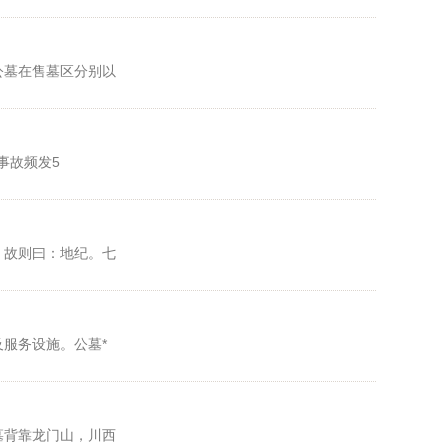
公墓在售墓区分别以
事故频发5
，故则曰：地纪。七
服务设施。公墓*
墓背靠龙门山，川西