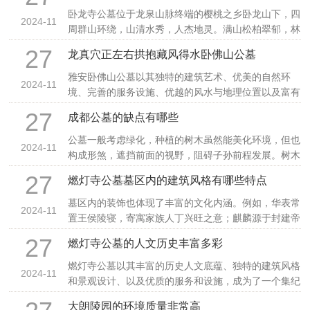
卧龙寺公墓位于龙泉山脉终端的樱桃之乡卧龙山下，四
2024-11
周群山环绕，山清水秀，人杰地灵。满山松柏翠郁，林
中鸟
27
龙真穴正左右拱抱藏风得水卧佛山公墓
雅安卧佛山公墓以其独特的建筑艺术、优美的自然环
2024-11
境、完善的服务设施、优越的风水与地理位置以及富有
寓意的
27
成都公墓的缺点有哪些
公墓一般考虑绿化，种植的树木虽然能美化环境，但也
2024-11
构成形煞，遮挡前面的视野，阻碍子孙前程发展。树木
长大
27
燃灯寺公墓墓区内的建筑风格有哪些特点
墓区内的装饰也体现了丰富的文化内涵。例如，华表常
2024-11
置王侯陵寝，寄寓家族人丁兴旺之意；麒麟源于封建帝
王“
27
燃灯寺公墓的人文历史丰富多彩
燃灯寺公墓以其丰富的历史人文底蕴、独特的建筑风格
2024-11
和景观设计、以及优质的服务和设施，成为了一个集纪
念、
大朗陵园的环境质量非常高