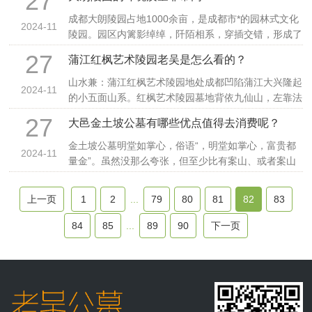
27
成都大朗陵园占地1000余亩，是成都市*的园林式文化
2024-11
陵园。园区内篱影绰绰，阡陌相系，穿插交错，形成了
27
蒲江红枫艺术陵园老吴是怎么看的？
山水兼：蒲江红枫艺术陵园地处成都凹陷蒲江大兴隆起
2024-11
的小五面山系。红枫艺术陵园墓地背依九仙山，左靠法
华寺
27
大邑金土坡公墓有哪些优点值得去消费呢？
金土坡公墓明堂如掌心，俗语“，明堂如掌心，富贵都
2024-11
量金”。虽然没那么夸张，但至少比有案山、或者案山
逼压
上一页
1
2
...
79
80
81
82
83
84
85
...
89
90
下一页