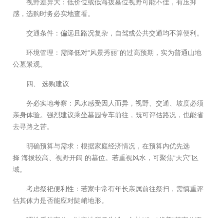
视野差异大：低价位或低海拔墓位视野可能不佳，有压抑
感，选购时务必实地查看。
交通条件：偏远且路况复杂，自驾或公共交通均不算便利。
环境管理：需降低对“风景秀丽”的过高预期，实为普通山地
公墓景观。
‍四、 选购建议
务必实地考察：风水感受因人而异，视野、交通、坡度必须
亲身体验。强烈建议乘坐墓园专车前往，既可评估路况，也能省
去寻路之苦。
明确预算与需求：根据家庭经济情况，在预算内优先选
择 海拔较高、视野开阔 的墓位。若重视风水，可聚焦“天穴”区
域。
考虑祭祀便利性：若家中常有年长亲属前往祭扫，需慎重评
估其体力是否能应对陡峭地形。