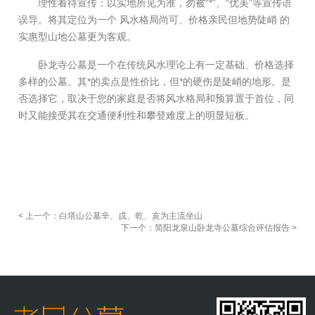
理性看待宣传：以实地所见为准，勿被“*”、“优美”等宣传语
误导。将其定位为一个 风水格局尚可、价格亲民但地势陡峭 的
实惠型山地公墓更为客观。
卧龙寺公墓是一个在传统风水理论上有一定基础、价格选择
多样的公墓。其*的卖点是性价比，但*的硬伤是陡峭的地形。是
否选择它，取决于您的家庭是否将风水格局和预算置于首位，同
时又能接受其在交通便利性和攀登难度上的明显短板。
< 上一个：白塔山公墓辛、戌、乾、亥为主流坐山
下一个：简阳龙泉山卧龙寺公墓综合评估报告 >