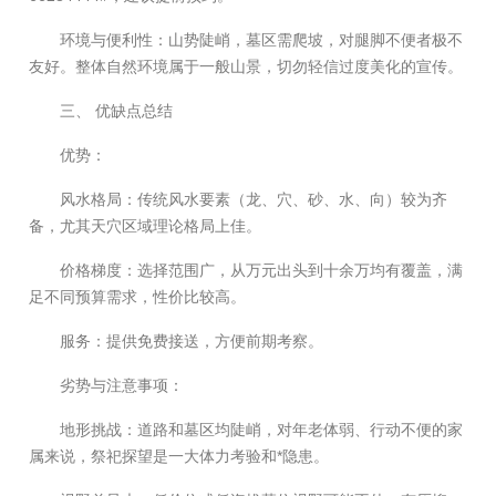
环境与便利性：山势陡峭，墓区需爬坡，对腿脚不便者极不
友好。整体自然环境属于一般山景，切勿轻信过度美化的宣传。
三、 优缺点总结
优势：
风水格局：传统风水要素（龙、穴、砂、水、向）较为齐
备，尤其天穴区域理论格局上佳。
价格梯度：选择范围广，从万元出头到十余万均有覆盖，满
足不同预算需求，性价比较高。
服务：提供免费接送，方便前期考察。
劣势与注意事项：
地形挑战：道路和墓区均陡峭，对年老体弱、行动不便的家
属来说，祭祀探望是一大体力考验和*隐患。