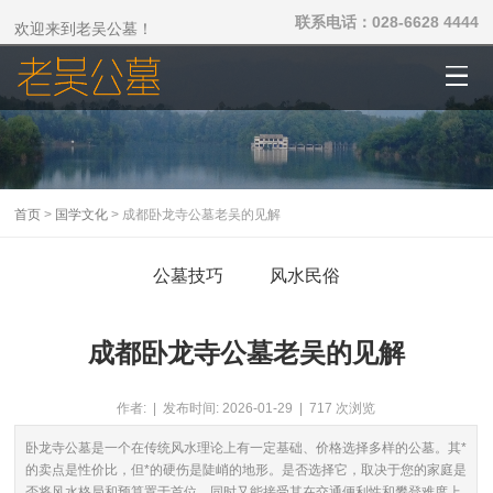
联系电话：028-6628 4444
欢迎来到老吴公墓！
首页
>
国学文化
> 成都卧龙寺公墓老吴的见解
公墓技巧
风水民俗
成都卧龙寺公墓老吴的见解
作者: | 发布时间: 2026-01-29 | 717 次浏览
卧龙寺公墓是一个在传统风水理论上有一定基础、价格选择多样的公墓。其*
的卖点是性价比，但*的硬伤是陡峭的地形。是否选择它，取决于您的家庭是
否将风水格局和预算置于首位，同时又能接受其在交通便利性和攀登难度上