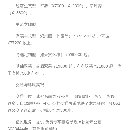
经济生态型：壁葬（¥7000 - ¥12800）、草坪葬
（¥18800）。
主流立碑型：
高端中式型（紫荆园、竹园等）：¥59200 起，*可达
¥77220 以上。
特选定制型（如天穴区域）：¥80000 起。
基础双墓：前后双墓 ¥19800 起，左右双墓 ¥21800 起（位
于海拔750米左右）。
交通与环境实况：
交通：位于成都东南约27公里。道路 崎岖、坡陡、弯多、
路窄，自驾需格外小心。公共交通可乘地铁至龙泉驿站，转862
路公交至终点后，仍需步行约800米。
便民服务：提供 免费专车接送参观
#卧龙寺公墓
66284444#
，建议提前预约。