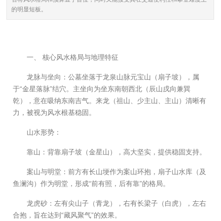
的明显短板。
一、 核心风水格局与地理特征
龙脉与坐向：公墓坐落于龙泉山脉元宝山（扇子坡），属
于“金星落脉”结穴。主坐向为坐东南朝西北（辰山戌向兼巽
乾），意在吸纳东南吉气。来龙（祖山、少主山、主山）清晰有
力，被视为风水根基稳固。
山水形势：
靠山：背靠扇子坡（金星山），高大坚实，提供稳固支持。
案山与明堂：前方有长山埂作为案山环抱，扇子山水库（及
鱼澜沟）作为明堂，形成“前有照，后有靠”的格局。
龙虎砂：左有尖山子（青龙），右有长梁子（白虎），左右
合抱，旨在达到“藏风聚气”的效果。