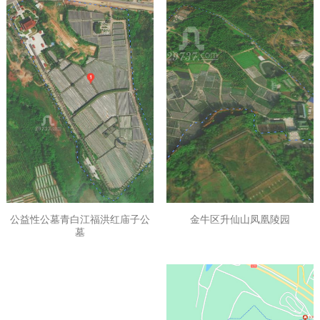
公益性公墓青白江福洪红庙子公
金牛区升仙山凤凰陵园
墓