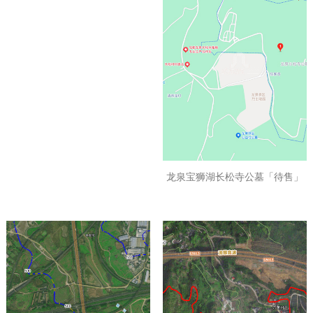
龙泉宝狮湖长松寺公墓「待售」