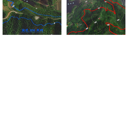
老君井樱桃沟贾卧路卧龙寺公墓
百工堰山泉枇杷沟真武山憩园公
墓