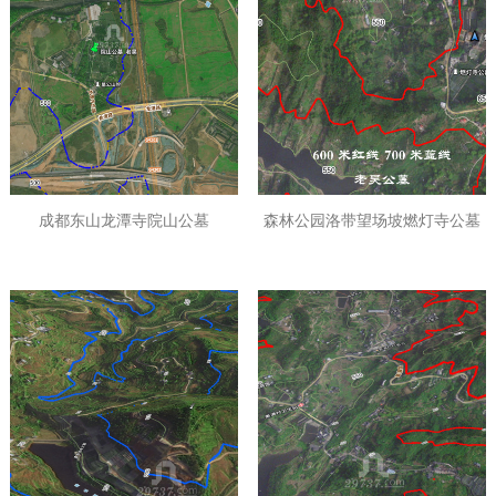
成都东山龙潭寺院山公墓
森林公园洛带望场坡燃灯寺公墓