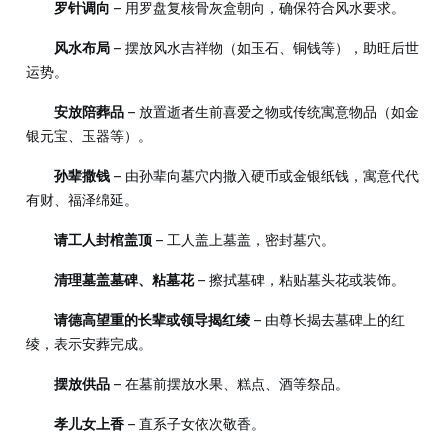
罗针调向
– 用罗盘复核骨灰盒朝向，确保符合风水要求。
风水布局
– 摆放风水吉祥物（如玉石、铜钱等），助旺后世
运势。
安放陪葬品
– 放置逝者生前喜爱之物或传统寓意物品（如金
银元宝、玉器等）。
孙辈撒钱
– 由孙辈向墓穴内撒入硬币或金银纸钱，寓意代代
有财、福泽绵延。
请工人封棺盖顶
– 工人盖上墓盖，密封墓穴。
清理墓盖墓碑、粘墓花
– 擦拭墓碑，粘贴墓头花或装饰。
请德高望重的长辈或领导揭红绫
– 由尊长揭去墓碑上的红
绫，表示安葬完成。
摆放供品
– 在墓前摆放水果、糕点、酒等祭品。
孝儿女上香
– 直系子女依次敬香。