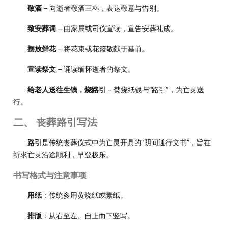
敬酒
– 向逝者敬酒三杯，表达敬意与告别。
致安葬词
– 由家属或司仪宣读，宣告安葬礼成。
摆放鲜花
– 将花束或花篮敬献于墓前。
宣读祭文
– 诵读缅怀逝者的祭文。
给老人送往生钱，烧路引
– 焚烧纸钱与“路引”，为亡灵送
行。
二、 丧葬路引写法
路引
是传统丧葬仪式中为亡灵开具的“阴间通行文书”，旨在
祈求亡灵沿途顺利，早登极乐。
书写格式与注意事项
用纸
：传统多用黄烧纸或素纸。
排版
：从右至左、自上而下竖写。