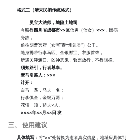
格式二（清末民初传统格式）
灵宝大法师，城隍土地司
今照得
四川省成都市××区
信男（信女）
×××
，因病
身故，
前往阴曹冥府（女写“泰*州进香”）公干。
随身携带行李马匹、金银财宝、衣服首饰，
所遇关津渡口、凶神恶鬼，验票放行，不得阻拦。
须知路引，行者尊奉。
牵马引路人：×××
计开：
白马一匹，马夫一名；
行李俱全，金银万两；
花轿一顶，轿夫×人。
××××年××月××日 发
三、 使用建议
具体填写
：将“××”处替换为逝者真实信息，地址应具体到