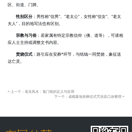
区、街道、门牌。
性别区分
：男性称“信男”、“老太公”，女性称“信女”、“老太
夫人”，目的地写法也有区别。
宗教与习俗
：若家属有特定宗教信仰（佛、道等），可请相
应人士主持或调整文书内容。
焚烧仪式
：路引应在安葬*环节，与纸钱一同焚烧，象征送
达亡灵。
< 上一个：老吴风水：鬼门线的定义与应用
下一个：成都墓地丧葬仪式咒语及口诀整理 >