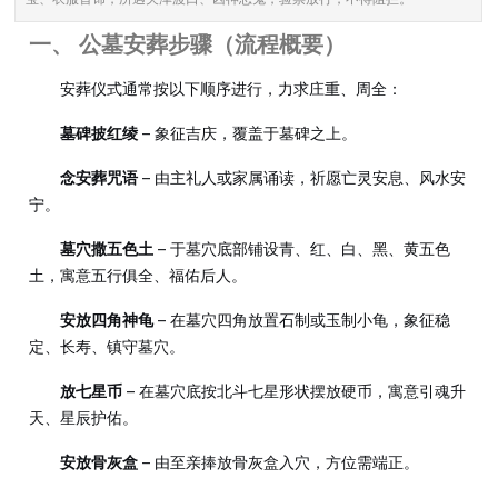
一、 公墓安葬步骤（流程概要）
安葬仪式通常按以下顺序进行，力求庄重、周全：
墓碑披红绫
– 象征吉庆，覆盖于墓碑之上。
念安葬咒语
– 由主礼人或家属诵读，祈愿亡灵安息、风水安
宁。
墓穴撒五色土
– 于墓穴底部铺设青、红、白、黑、黄五色
土，寓意五行俱全、福佑后人。
安放四角神龟
– 在墓穴四角放置石制或玉制小龟，象征稳
定、长寿、镇守墓穴。
放七星币
– 在墓穴底按北斗七星形状摆放硬币，寓意引魂升
天、星辰护佑。
安放骨灰盒
– 由至亲捧放骨灰盒入穴，方位需端正。