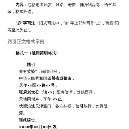
内容
：包括逝者籍贯、姓名、寿数、随身物品等，语气恭
敬，格式严谨。
“岁”字写法
：旧式写法中，“岁”字上部常写作“止”，寓意“阳
寿至此为止”。
路引正文格式示例
格式一（通用简明格式）
路引
兹有娑婆*，南瞻部洲，
中华人民共和国
四川省成都市
，
居住
××区××路××号
，
张府老太公（讳××）
阳寿修满，驾鹤西游，
天地同增寿，享年
××止
。
伏望沿途关津渡口、各方神祇，验引放行，勿得阻
滞。
谨此牒告。
××××年××月××日 发