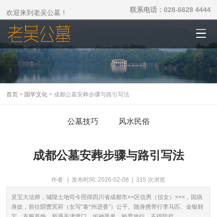
联系电话：028-6628 4444
欢迎来到老吴公墓！
首页
>
国学文化
> 成都公墓安葬步骤与路引写法
公墓技巧
风水民俗
成都公墓安葬步骤与路引写法
作者: | 发布时间: 2026-02-08 | 315 次浏览
灵宝大法师，城隍土地司今照得四川省成都市××区信男（信女）×××，因病
身故，前往阴曹冥府（女写“泰*州进香”）公干。随身携带行李马匹、金银财
宝、衣服首饰，所遇关津渡口、凶神恶鬼，验票放行，不得阻拦。