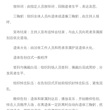
致悼词：由指定人员致悼词，回顾逝者生平，表达哀思。
三鞠躬：组织全体人员向遗体或遗像三鞠躬，由主持人领
呼。
宣布结束：主持人宣布追悼会结束，与会人员向死者亲属握
别后依次退场。
遗体火化：由治丧工作人员和死者亲属护送遗体火化。
遗体告别仪式一般程序
签到与佩戴白花：组织到场人员签到，佩戴白花或黑纱，分
发死者生平。
组织悼念队伍：在告别仪式开始前组织好悼念队伍，避免混
乱。
瞻仰告别：遗体和家属到达后，播放哀乐，开始瞻仰告别。
悼念人员顺序入场，在离遗体一定距离时自动向遗体三鞠躬，然