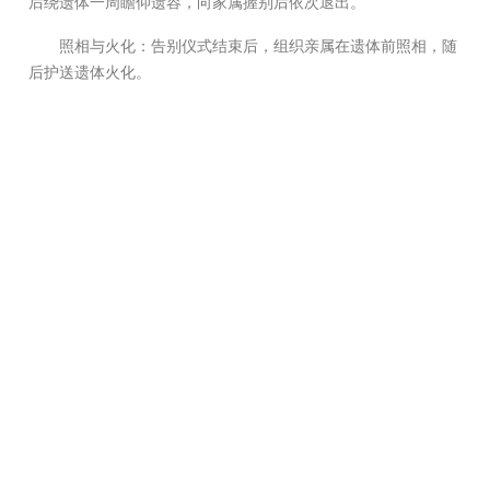
后绕遗体一周瞻仰遗容，向家属握别后依次退出。
照相与火化：告别仪式结束后，组织亲属在遗体前照相，随
后护送遗体火化。