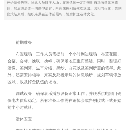
开始瞻仰告别。悼念人员顺序入场，在离遗体一定距离时自动向遗体三鞠
躬，然后绕遗体一周瞻仰遗容，向家属握别后依次退出。照相与火化：告别
仪式结束后，组织亲属在遗体前照相，随后护送遗体火化。
前期准备
布置现场：工作人员需提前一个小时到达现场，布置花圈、
会幅、会标、挽联、挽幛，确保场地庄重而整洁。同时，整理好
遗像、签到簿、生平介绍、黑纱、白花以及签到所需的笔墨。此
外，还需安排领导、来宾及死者亲属的休息场所，规划车辆停放
区域，以及悼念队伍的场地。
调试设备：确保哀乐播放设备正常工作，并联系供电部门确
保电力供应稳定。所有准备工作需在追悼会或告别仪式正式开始
前半小时就绪。
遗体安置