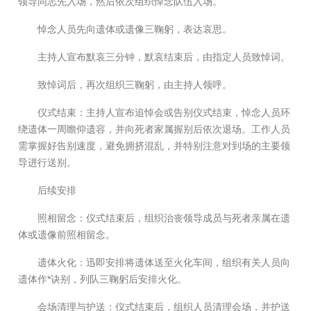
领导同志先入场，然后依次组织悼念队伍入场。
悼念人员先向遗体或遗像三鞠躬，表达哀思。
主持人宣布默哀三分钟，默哀结束后，由指定人员致悼词。
致悼词后，再次组织三鞠躬，由主持人领呼。
仪式结束：主持人宣布追悼会或告别仪式结束，悼念人员环
绕遗体一周瞻仰遗容，并向死者家属握别后依次退场。工作人员
需掌握好告别速度，避免拥挤混乱，并特别注意对到场的主要领
导进行送别。
后续安排
照相留念：仪式结束后，组织治丧领导成员与死者亲属在遗
体或遗像前照相留念。
遗体火化：迅即安排将遗体送至火化车间，组织有关人员向
遗体作*诀别，列队三鞠躬后安排火化。
会场清理与护送：仪式结束后，组织人员清理会场，并护送