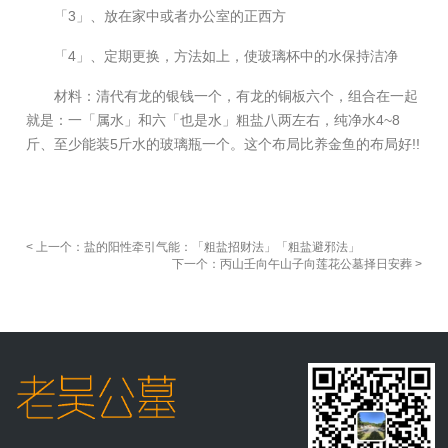
「3」、放在家中或者办公室的正西方
「4」、定期更换，方法如上，使玻璃杯中的水保持洁净
材料：清代有龙的银钱一个，有龙的铜板六个，组合在一起
就是：一「属水」和六「也是水」粗盐八两左右，纯净水4~8
斤、至少能装5斤水的玻璃瓶一个。这个布局比养金鱼的布局好!!
< 上一个：盐的阳性牵引气能：「粗盐招财法」「粗盐避邪法」
下一个：丙山壬向午山子向莲花公墓择日安葬 >