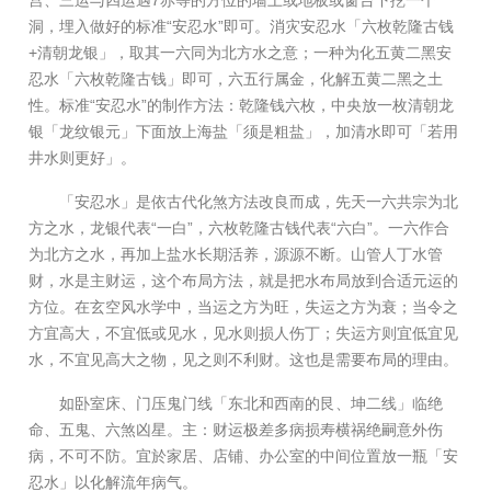
宫、三运与四运遇7赤等的方位的墙上或地板或窗台下挖一个
洞，埋入做好的标准“安忍水”即可。消灾安忍水「六枚乾隆古钱
+清朝龙银」，取其一六同为北方水之意；一种为化五黄二黑安
忍水「六枚乾隆古钱」即可，六五行属金，化解五黄二黑之土
性。标准“安忍水”的制作方法：乾隆钱六枚，中央放一枚清朝龙
银「龙纹银元」下面放上海盐「须是粗盐」，加清水即可「若用
井水则更好」。
「安忍水」是依古代化煞方法改良而成，先天一六共宗为北
方之水，龙银代表“一白”，六枚乾隆古钱代表“六白”。一六作合
为北方之水，再加上盐水长期活养，源源不断。山管人丁水管
财，水是主财运，这个布局方法，就是把水布局放到合适元运的
方位。在玄空风水学中，当运之方为旺，失运之方为衰；当令之
方宜高大，不宜低或见水，见水则损人伤丁；失运方则宜低宜见
水，不宜见高大之物，见之则不利财。这也是需要布局的理由。
如卧室床、门压鬼门线「东北和西南的艮、坤二线」临绝
命、五鬼、六煞凶星。主：财运极差多病损寿横祸绝嗣意外伤
病，不可不防。宜於家居、店铺、办公室的中间位置放一瓶「安
忍水」以化解流年病气。