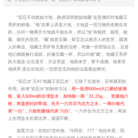
“安忍不动犹如大地，静虑深密犹如地藏”这是佛经对地藏王
菩萨的称颂。“地”在事上讲是大地，大地是一切万物所依赖生存
的，任何一物离开大地就不能生存，所以“地”有能持、能育、能
载、能生的意思。“藏”就是宝藏，财宝足以救济人的贫苦，圆满
人的事业。地藏王菩萨有无量的法财，布施一切苦恼众生，且使
他们都能修行成就，好像宝藏一样，所以叫做“藏”。地藏王菩萨
的大愿是:众生度尽，方证菩提，地狱未空，誓不成佛。他掌管
地狱界,度众生轮回,一切邪灵见到他的法器都会降伏。
“安忍水”又叫“地藏王安忍水”，它除了化煞外，还有驱邪的
作用。标准“安忍水”的制作方法：
用一医用500ml大口磨砂玻璃
瓶，装入500ml的生理盐水，加纯银一两「31.25g」、乾隆钱六
枚，将盖密封好即成。先天一六共宗为北方之水，一两白银代
表“一白”，六枚乾隆钱代表“六白”。
一六作合为北方之水，再加
上生理盐水长期活养，源源不断。
放置方法：在犯67交剑煞、75同宫、777「包括年星」同