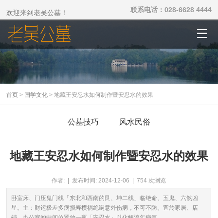
联系电话：028-6628 4444
欢迎来到老吴公墓！
首页
>
国学文化
> 地藏王安忍水如何制作暨安忍水的效果
公墓技巧
风水民俗
地藏王安忍水如何制作暨安忍水的效果
作者: | 发布时间: 2024-12-06 | 754 次浏览
卧室床、门压鬼门线「东北和西南的艮、坤二线」临绝命、五鬼、六煞凶
星。主：财运极差多病损寿横祸绝嗣意外伤病，不可不防。宜於家居、店
铺、办公室的中间位置放一瓶「安忍水」以化解流年病气。