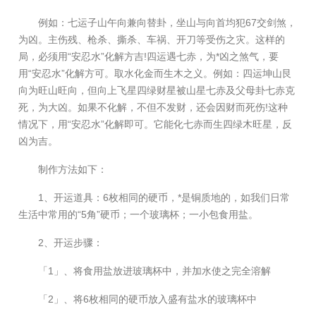
例如：七运子山午向兼向替卦，坐山与向首均犯67交剑煞，
为凶。主伤残、枪杀、撕杀、车祸、开刀等受伤之灾。这样的
局，必须用“安忍水”化解方吉!四运遇七赤，为*凶之煞气，要
用“安忍水”化解方可。取水化金而生木之义。例如：四运坤山艮
向为旺山旺向，但向上飞星四绿财星被山星七赤及父母卦七赤克
死，为大凶。如果不化解，不但不发财，还会因财而死伤!这种
情况下，用“安忍水”化解即可。它能化七赤而生四绿木旺星，反
凶为吉。
制作方法如下：
1、开运道具：6枚相同的硬币，*是铜质地的，如我们日常
生活中常用的“5角”硬币；一个玻璃杯；一小包食用盐。
2、开运步骤：
「1」、将食用盐放进玻璃杯中，并加水使之完全溶解
「2」、将6枚相同的硬币放入盛有盐水的玻璃杯中