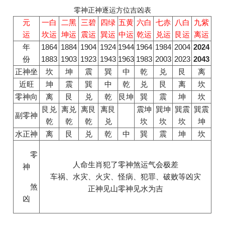
零神正神逐运方位吉凶表
元
一白
二黑
三碧
四绿
五黄
六白
七赤
八白
九紫
运
坎运
坤运
震运
巽运
中运
乾运
兑运
艮运
离运
年
1864
1884
1904
1924
1944
1964
1984
2004
2024
份
1883
1903
1923
1943
1963
1983
2003
2023
2043
正神坐
坎
坤
震
巽
中
乾
兑
艮
离
近旺
坤
震
巽
中
乾
兑
艮
离
坎
零神向
离
艮
兑
乾
艮坤
巽
震
坤
坎
艮兑
离兑
离艮
离艮
震坤
巽坤
巽震
巽震
副零神
乾
乾
乾
兑
坎
坎
坎
坤
水正神
离
艮
兑
乾
中
巽
震
坤
坎
零
人命生肖犯了零神煞运气会极差
神
车祸、水灾、火灾、怪病、犯罪、破败等凶灾
煞
正神见山零神见水为吉
凶