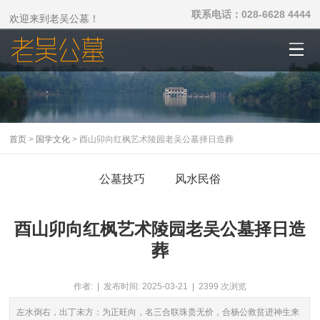
联系电话：028-6628 4444
欢迎来到老吴公墓！
首页
>
国学文化
> 酉山卯向红枫艺术陵园老吴公墓择日造葬
公墓技巧
风水民俗
酉山卯向红枫艺术陵园老吴公墓择日造
葬
作者: | 发布时间: 2025-03-21 | 2399 次浏览
左水倒右，出丁未方：为正旺向，名三合联珠贵无价，合杨公救贫进神生来