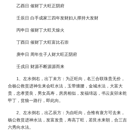
乙酉日 催财丁大旺正阴府
壬辰日 白手成家三四年发财妇人撑持大发财
丙申日 催财丁大旺天燥火
丁酉日 催财丁大旺富比石崇
庚申日 周年生子人财大旺正阴府
壬戍日 财源不断源源而来
1、左水倒右，出丁未方：为正旺向，名三合联珠贵无价，
合杨公救贫进神生来会旺水法，玉带缠腰，金城水法，大富大
贵，忠孝贤良，男女高寿，房房相似，发福绵远，书云亥卯未乾
甲丁，贫狼一路行，即此向。
2、左水倒右，出乙辰方：为自旺向，合惟有衰方可去来，
杨公救贫进神水法，发富发贵，寿高丁旺，若艮水来朝，合三吉
六秀向水法。