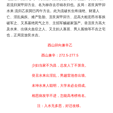
若流归寅甲卯方去、名为禄存去尽锦衣归也。反局：若艮寅甲卯
水来.流归乙辰巽巳丙午方去。此为流破长生终须绝、财退人
亡、淫乱疯疾、难产坠胎、丑艮寅甲卯方、忌高大粗宏昂吊客挨
破军之、又系墓绝死气之方、主招军贼破家荡产。癸丑艮方高大
及水来、出痰火血症之人、又主妇人寡居、男人孤独等不吉之宅
也，正局宜放艮水吉。
酉山卯向兼辛乙
酉山兼辛：272.5-277.5
少妇当家不为昌，总发人丁不算良。
癸丑水来出淫乱，男越雷池杏出墙。
未坤水来人聪明，大学未必去得成。
相思病发学不进，怎能高考榜有名。
注：入水无多思，好迁改移。