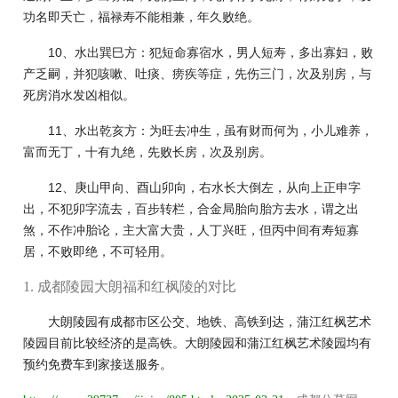
功名即夭亡，福禄寿不能相兼，年久败绝。
10、水出巽巳方：犯短命寡宿水，男人短寿，多出寡妇，败
产乏嗣，并犯咳嗽、吐痰、痨疾等症，先伤三门，次及别房，与
死房消水发凶相似。
11、水出乾亥方：为旺去冲生，虽有财而何为，小儿难养，
富而无丁，十有九绝，先败长房，次及别房。
12、庚山甲向、酉山卯向，右水长大倒左，从向上正申字
出，不犯卯字流去，百步转栏，合金局胎向胎方去水，谓之出
煞，不作冲胎论，主大富大贵，人丁兴旺，但丙中间有寿短寡
居，不败即绝，不可轻用。
1. 成都陵园大朗福和红枫陵的对比
大朗陵园有成都市区公交、地铁、高铁到达，蒲江红枫艺术
陵园目前比较经济的是高铁。大朗陵园和蒲江红枫艺术陵园均有
预约免费车到家接送服务。