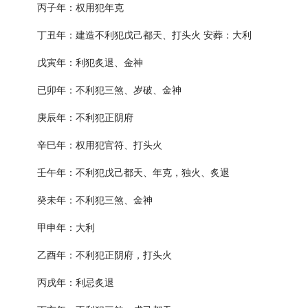
丙子年：权用犯年克
丁丑年：建造不利犯戊己都天、打头火 安葬：大利
戊寅年：利犯炙退、金神
已卯年：不利犯三煞、岁破、金神
庚辰年：不利犯正阴府
辛巳年：权用犯官符、打头火
壬午年：不利犯戊己都天、年克，独火、炙退
癸未年：不利犯三煞、金神
甲申年：大利
乙酉年：不利犯正阴府，打头火
丙戌年：利忌炙退