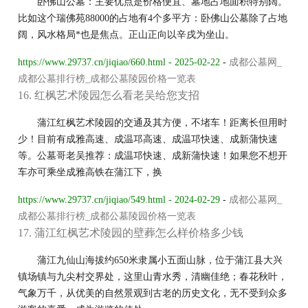
卧佛山公墓：主要优点是价格便宜、墓地占地面积特别阔。
比如这个瑞佛苑88000的占地有4个多平方：卧佛山公墓除了占地
阔，风水格局*也是焦点。正山正向以辛戌为坐山。
https://www.29737.cn/jiqiao/660.html - 2025-02-22
-
成都公墓网_
成都公墓排行榜_成都公墓陵园价格一览表
16. 红枫艺术陵园怎么看老吴给您支招
蒲江红枫艺术陵园的交通及其方便，不堵车！距离长但用时
少！目前有成雅高速、成温邛高速、成温邛快速、成新蒲快速
等。公墓哥老吴推荐：成温邛快速、成新蒲快速！如果您不想开
车亦可乘坐成雅高铁在蒲江下，换
https://www.29737.cn/jiqiao/549.html - 2024-02-29
-
成都公墓网_
成都公墓排行榜_成都公墓陵园价格一览表
17. 蒲江红枫艺术陵园的壁葬怎么样价格多少钱
蒲江九仙山海拔约650米隶属小五面山脉，位于蒲江县大兴
镇场镇与九尖村交界处，这里山青水秀，清幽佳绝；春花秋叶，
气象万千，从优美的自然景观到古老的历史文化，无不受到众多