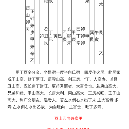
绝
泉
泉
水
酉
正
山
针
卯
兼
向
癸
亥
己卯
庚
丁
乙
甲
巽
午
艮
卯
丑
寅
巳
卯
丁卯
申
甲
巳
庚
庚
艮
寅
艮
未
辛卯
兼
辛
乙
乙
用丁酉辛分金、坐昂宿一度半向氏宿十四度作火局、此局家
戌干山高、财丁两旺、辰巽山高、利三房、*丁、人高寿、若艮
丑山高、应长房丁财旺、更得秀丽者、大富贵也。若庚山高大、
兄弟和睦、甲山高大、长房大利、丙山高大、三房兴旺、壬子山
高大、利广交朋友、遇贵人、若左水倒右水出丁未.主大富贵.多
寿.左水倒右水出乙辰、为自旺向、主富贵、旺丁多寿。
酉山卯向兼庚甲