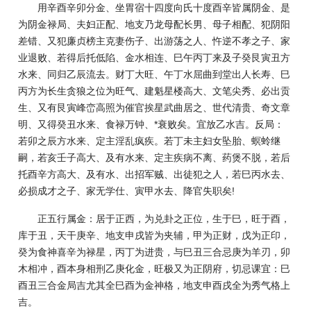
用辛酉辛卯分金、坐胃宿十四度向氏十度酉辛皆属阴金、是
为阴金禄局、夫妇正配、地支乃龙母配长男、母子相配、犯阴阳
差错、又犯廉贞榜主克妻伤子、出游荡之人、忤逆不孝之子、家
业退败、若得后托低陷、金水相连、巳午丙丁来及子癸艮寅丑方
水来、同归乙辰流去。财丁大旺、午丁水屈曲到堂出人长寿、巳
丙方为长生贪狼之位为旺气、建魁星楼高大、文笔尖秀、必出贡
生、又有艮寅峰峦高照为催官挨星武曲居之、世代清贵、奇文章
明、又得癸丑水来、食禄万钟、*衰败矣。宜放乙水吉。反局：
若卯之辰方水来、定主淫乱疯疾。若丁未主妇女坠胎、螟蛉继
嗣，若亥壬子高大、及有水来、定主疾病不离、药煲不脱，若后
托酉辛方高大、及有水、出招军贼、出徒犯之人，若巳丙水去、
必损成才之子、家无学仕、寅甲水去、降官失职矣!
正五行属金：居于正西，为兑卦之正位，生于巳，旺于酉，
库于丑，天干庚辛、地支申戌皆为夹辅，甲为正财，戊为正印，
癸为食神喜辛为禄星，丙丁为进贵，与巳丑三合忌庚为羊刃，卯
木相冲，酉本身相刑乙庚化金，旺极又为正阴府，切忌课宜：巳
酉丑三合金局吉尤其全巳酉为金神格，地支申酉戌全为秀气格上
吉。