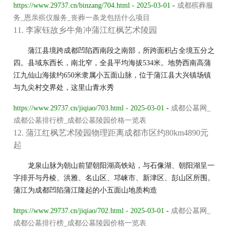
https://www.29737.cn/binzang/704.html - 2025-03-01
-
成都殡葬服
务_恩亲殡仪服务_丧葬一条龙包括什么项目
11. 李家钰故乡牛角冲蒲江红枫艺术陵园
蒲江县境跨成都凹陷西南段之南部，所跨面积占全境五分之
四。县域东西长，南北窄，全县平均海拔534米。地势西南高蒲
江九仙山海拔约650米隶属小五面山脉，位于蒲江县大兴镇场镇
与九尖村交界处，这里山青水秀
https://www.29737.cn/jiqiao/703.html - 2025-03-01
-
成都公墓网_
成都公墓排行榜_成都公墓陵园价格一览表
12. 蒲江红枫艺术陵园物理距离成都市区约80km4890元
起
龙泉山脉为朝山前望朝阳湖高铁站，与石像湖、朝阳湖呈一
字排开与丹棱、洪雅、名山区、邛崃市、新津区、彭山区所围。
蒲江为成都凹陷蒲江隆起的小五面山地质构造
https://www.29737.cn/jiqiao/702.html - 2025-03-01
-
成都公墓网_
成都公墓排行榜_成都公墓陵园价格一览表