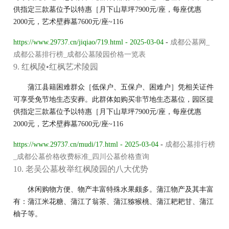
供指定三款墓位予以特惠［月下山草坪7900元/座，每座优惠
2000元，艺术壁葬墓7600元/座~116
https://www.29737.cn/jiqiao/719.html - 2025-03-04
-
成都公墓网_
成都公墓排行榜_成都公墓陵园价格一览表
9. 红枫陵•红枫艺术陵园
蒲江县籍困难群众［低保户、五保户、困难户］凭相关证件
可享受免节地生态安葬。此群体如购买非节地生态墓位，园区提
供指定三款墓位予以特惠［月下山草坪7900元/座，每座优惠
2000元，艺术壁葬墓7600元/座~116
https://www.29737.cn/mudi/17.html - 2025-03-04
-
成都公墓排行榜
_成都公墓价格收费标准_四川公墓价格查询
10. 老吴公墓枚举红枫陵园的八大优势
休闲购物方便、物产丰富特殊水果颇多。蒲江物产及其丰富
有：蒲江米花糖、蒲江了翁茶、蒲江猕猴桃、蒲江耙耙甘、蒲江
柚子等。