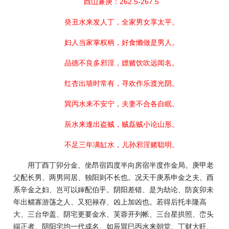
酉山兼庚：262.5-267.5
癸丑水来发人丁，全家男女享太平。
妇人当家掌权柄，好食懒做是男人。
品德不良多邪淫，嫖赌饮吹远闻名。
红杏出墙时常有，寻欢作乐渡光阴。
巽丙水来不安宁，夫妻不合各自眠。
辰水来逢出盗贼，贼磊贼小论山形。
不足三年满缸水，儿孙邪淫赌聪明。
用丁酉丁卯分金、坐昂宿四度半向房宿半度作金局。庚甲老
父配长男、两男同居、独阳则不长也。况天干庚系申金之夫、酉
系辛金之妇、岂可以婶配伯乎。阴阳差错、是为劫论、防亥卯未
年出鳏寡游荡之人、又犯禄存、凶上加凶也。若得后托丰隆高
大、三台华盖、阴宅更要金水、芙蓉开列帐、三台星拱照、峦头
端正者、阴阳宅均一代成名、如辰巽巳丙水来朝堂、丁财大旺、