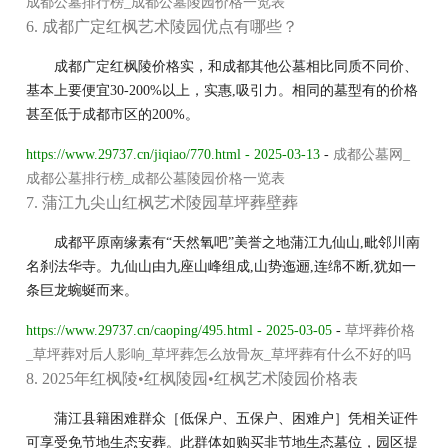
成都公墓排行榜_成都公墓陵园价格一览表
6. 成都广定红枫艺术陵园优点有哪些？
成都广定红枫陵价格实，和成都其他公墓相比同质不同价、
基本上要便宜30-200%以上，实惠,吸引力。相同的墓型有的价格
甚至低于成都市区的200%。
https://www.29737.cn/jiqiao/770.html - 2025-03-13
-
成都公墓网_
成都公墓排行榜_成都公墓陵园价格一览表
7. 蒲江九尖山红枫艺术陵园草坪葬壁葬
成都平原南缘素有“天然氧吧”美誉之地蒲江九仙山,毗邻川南
名刹法华寺。九仙山由九座山峰组成,山势迤逦,连绵不断,犹如一
条巨龙蜿蜒而来。
https://www.29737.cn/caoping/495.html - 2025-03-05
-
草坪葬价格
_草坪葬对后人影响_草坪葬怎么放骨灰_草坪葬有什么不好的吗
8. 2025年红枫陵•红枫陵园•红枫艺术陵园价格表
蒲江县籍困难群众［低保户、五保户、困难户］凭相关证件
可享受免节地生态安葬。此群体如购买非节地生态墓位，园区提