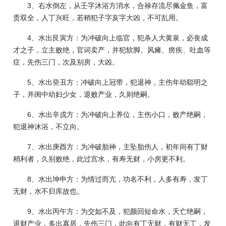
3、右水倒左，从壬字沐浴方消水，合禄存流尽佩金鱼，富
贵双全，人丁兴旺，若稍犯子字亥字大凶，不可乱用。
4、水出艮寅方：为冲破向上临官，犯杀人大黄泉，必丧成
才之子，立主败绝，官词卖产，并犯软脚、风瘫、痨疾、吐血等
症，先伤三门，次及别房，大凶。
5、水出癸丑方：冲破向上冠带，犯退神，主伤年幼聪明之
子，并闺中幼妇少女，退败产业，久则绝嗣。
6、水出辛戍方：为冲破向上养位，主伤小口，败产绝嗣，
犯退神沐浴，不立向。
7、水出庚酉方：为冲破胎神，主坠胎伤人，初年间有丁财
稍利者，久别败绝，此过宫水，有寿无财，小房更不利。
8、水出坤申方：为情过而亢，功名不利，人多有寿，发丁
无财，水不归库故也。
9、水出丙午方：为交如不及，犯颜回短命水，夭亡绝嗣，
退财产业，多出寡居，先伤三门，此向有丁无财，有财无丁，发