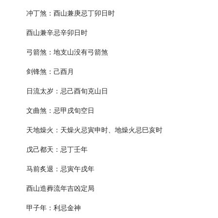
冲丁煞：酉山兼庚忌丁卯日时
酉山兼辛忌辛卯日时
弓箭煞：地支山没有弓箭煞
剑锋煞：己酉月
日流太岁：忌己酉旬克山日
文曲煞：忌甲戌旬空日
天地燥火：天燥火忌寅申时、地燥火忌巳亥时
戊己都天：忌丁壬年
马前炙退：忌寅午戌年
酉山造葬流年吉凶定局
甲子年：利忌金神