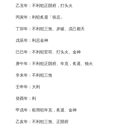
乙丑年：不利犯正阴府，打头火
丙寅年：利犯炙退「俗忌」
丁卯年：不利犯三煞、岁破、戊己都天
戊辰年：利忌金神
己巳年：不利犯官符、打头火、金神
庚午年：不利犯正阴府、年克，炙退、独火
辛末年：不利犯三煞
壬申年：大利
癸酉年：利
甲戌年：权用犯年克，炙退、金神
乙亥年：不利犯三煞、正阴府