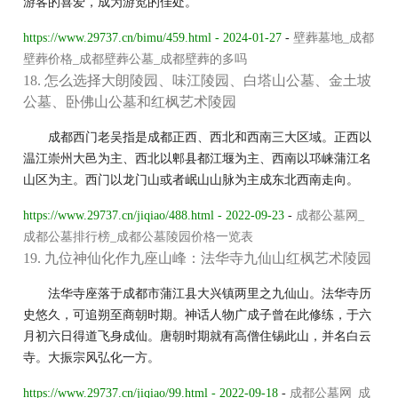
游客的喜爱，成为游览的佳处。
https://www.29737.cn/bimu/459.html - 2024-01-27
-
壁葬墓地_成都
壁葬价格_成都壁葬公墓_成都壁葬的多吗
18. 怎么选择大朗陵园、味江陵园、白塔山公墓、金土坡
公墓、卧佛山公墓和红枫艺术陵园
成都西门老吴指是成都正西、西北和西南三大区域。正西以
温江崇州大邑为主、西北以郫县都江堰为主、西南以邛崃蒲江名
山区为主。西门以龙门山或者岷山山脉为主成东北西南走向。
https://www.29737.cn/jiqiao/488.html - 2022-09-23
-
成都公墓网_
成都公墓排行榜_成都公墓陵园价格一览表
19. 九位神仙化作九座山峰：法华寺九仙山红枫艺术陵园
法华寺座落于成都市蒲江县大兴镇两里之九仙山。法华寺历
史悠久，可追朔至商朝时期。神话人物广成子曾在此修练，于六
月初六日得道飞身成仙。唐朝时期就有高僧住锡此山，并名白云
寺。大振宗风弘化一方。
https://www.29737.cn/jiqiao/99.html - 2022-09-18
-
成都公墓网_成