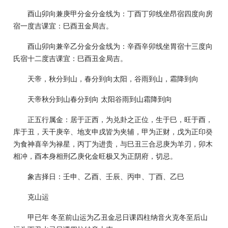
酉山卯向兼庚甲分金分金线为：丁酉丁卯线坐昂宿四度向房
宿一度吉课宜：巳酉丑金局吉。
酉山卯向兼辛乙分金分金线为：辛酉辛卯线坐胃宿十三度向
氏宿十二度吉课宜：巳酉丑金局吉。
天帝，秋分到山，春分到向太阳，谷雨到山，霜降到向
天帝秋分到山春分到向 太阳谷雨到山霜降到向
正五行属金：居于正西，为兑卦之正位，生于巳，旺于酉，
库于丑，天干庚辛、地支申戌皆为夹辅，甲为正财，戊为正印癸
为食神喜辛为禄星，丙丁为进贵，与巳丑三合忌庚为羊刃，卯木
相冲，酉本身相刑乙庚化金旺极又为正阴府，切忌。
象吉择日：壬申、乙酉、壬辰、丙申、丁酉、乙巳
克山运
甲已年 冬至前山运为乙丑金忌日课四柱纳音火克冬至后山