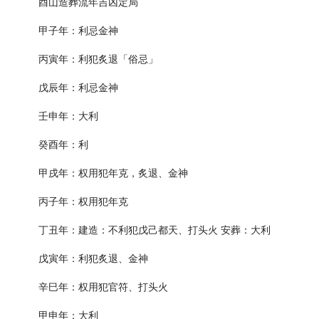
酉山造葬流年吉凶定局
甲子年：利忌金神
丙寅年：利犯炙退「俗忌」
戊辰年：利忌金神
壬申年：大利
癸酉年：利
甲戌年：权用犯年克，炙退、金神
丙子年：权用犯年克
丁丑年：建造：不利犯戊己都天、打头火 安葬：大利
戊寅年：利犯炙退、金神
辛巳年：权用犯官符、打头火
甲申年：大利