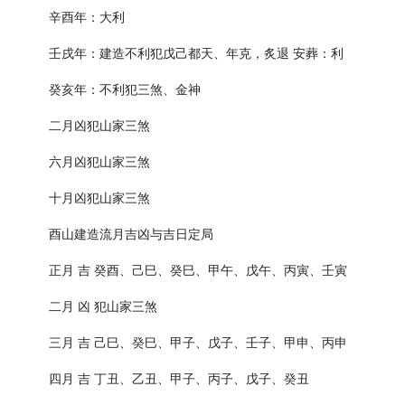
辛酉年：大利
壬戌年：建造不利犯戊己都天、年克，炙退 安葬：利
癸亥年：不利犯三煞、金神
二月凶犯山家三煞
六月凶犯山家三煞
十月凶犯山家三煞
酉山建造流月吉凶与吉日定局
正月 吉 癸酉、己巳、癸巳、甲午、戊午、丙寅、壬寅
二月 凶 犯山家三煞
三月 吉 己巳、癸巳、甲子、戊子、壬子、甲申、丙申
四月 吉 丁丑、乙丑、甲子、丙子、戊子、癸丑