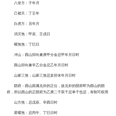
八坐方：子年月
己都天：丁壬年
白虎方：丑年月
消灭煞：甲辰、壬戌日
曜煞煞：丁巳日
冲山：酉山卯向兼庚甲分金忌甲年月日时
酉山卯向兼辛乙分金忌乙年月日时
山家三煞：山家三煞忌亥卯末年月日时
阴府：酉山因属兑卦的正位，故兑卦的阴府即为酉山的阴
府，所以酉山的正阴府为乙庚二干双干忌单干也忌，有制可权用
山方煞：忌戊辰、辛酉日时
星曜煞：忌丙午、丁巳日时