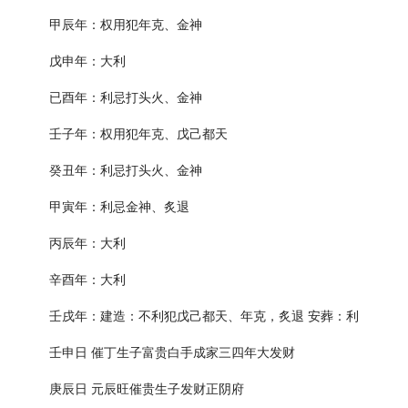
甲辰年：权用犯年克、金神
戊申年：大利
已酉年：利忌打头火、金神
壬子年：权用犯年克、戊己都天
癸丑年：利忌打头火、金神
甲寅年：利忌金神、炙退
丙辰年：大利
辛酉年：大利
壬戌年：建造：不利犯戊己都天、年克，炙退 安葬：利
壬申日 催丁生子富贵白手成家三四年大发财
庚辰日 元辰旺催贵生子发财正阴府