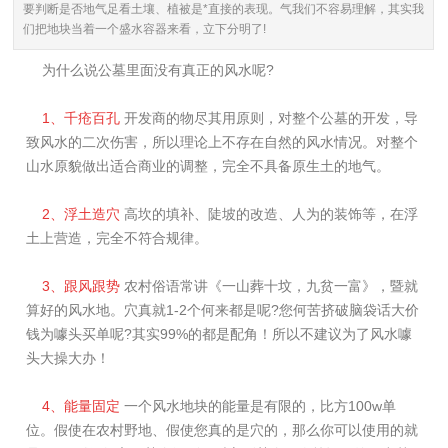
要判断是否地气足看土壤、植被是*直接的表现。气我们不容易理解，其实我
们把地块当着一个盛水容器来看，立下分明了!
为什么说公墓里面没有真正的风水呢?
1、千疮百孔
开发商的物尽其用原则，对整个公墓的开发，导
致风水的二次伤害，所以理论上不存在自然的风水情况。对整个
山水原貌做出适合商业的调整，完全不具备原生土的地气。
2、浮土造穴
高坎的填补、陡坡的改造、人为的装饰等，在浮
土上营造，完全不符合规律。
3、跟风跟势
农村俗语常讲《一山葬十坟，九贫一富》，暨就
算好的风水地。穴真就1-2个何来都是呢?您何苦挤破脑袋话大价
钱为噱头买单呢?其实99%的都是配角！所以不建议为了风水噱
头大操大办！
4、能量固定
一个风水地块的能量是有限的，比方100w单
位。假使在农村野地、假使您真的是穴的，那么你可以使用的就