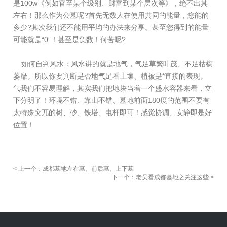
是100w《例如官至某个级别、财富到某个层次等》，绝不出其
左右！那么作为公墓呢?首先无数人在使用共同的能量，您能的
多少?其次我们还不能用平均的办法来分享。甚至您得到的能量
可能就是“0”！甚至是负数！何苦呢?
如何自判风水：风水讲的就是地气，气足草繁叶茂、不足枯槁
萎靡。所以你要判断是否地气足看土壤、植被是*直接的表现。
气我们不容易理解，其实我们把地块当着一个盛水容器来看，立
下分明了！环境不错、靠山不错、墓地前面180度的范围不要有
太特殊突兀的树、砂、铁塔、电杆即可！感觉协调、安静即是好
位置！
< 上一个：成都墓地左右墓、前后墓、上下墓
下一个：老吴看成都墓地之关注这些 >